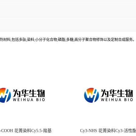
材料,包括多肽;染料;小分子化合物;磷脂;多糖;高分子聚合物修饰以及定制合成服
.5-COOH 花菁染料Cy5.5-羧基
Cy3-NHS 花菁染料Cy3-活性