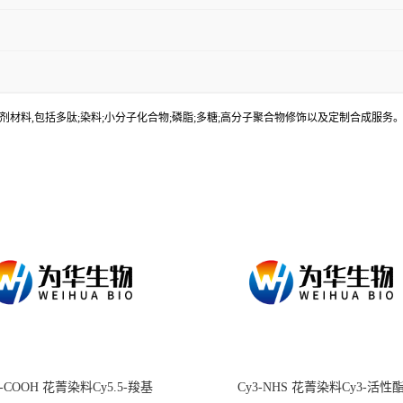
材料,包括多肽;染料;小分子化合物;磷脂;多糖;高分子聚合物修饰以及定制合成服
.5-COOH 花菁染料Cy5.5-羧基
Cy3-NHS 花菁染料Cy3-活性