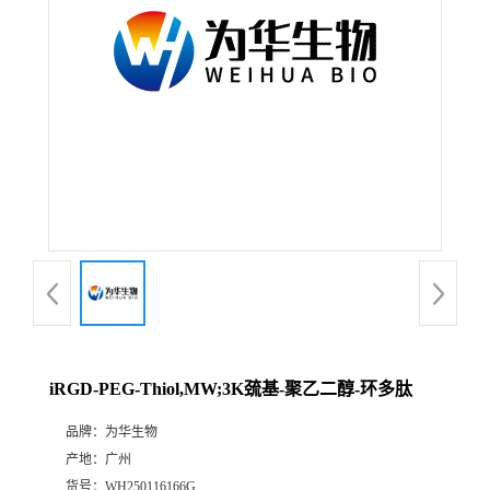
iRGD-PEG-Thiol,MW;3K巯基-聚乙二醇-环多肽
品牌：
为华生物
产地：
广州
货号：
WH250116166G