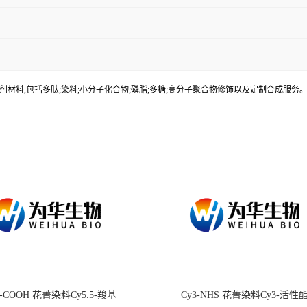
材料,包括多肽;染料;小分子化合物;磷脂;多糖;高分子聚合物修饰以及定制合成服
.5-COOH 花菁染料Cy5.5-羧基
Cy3-NHS 花菁染料Cy3-活性