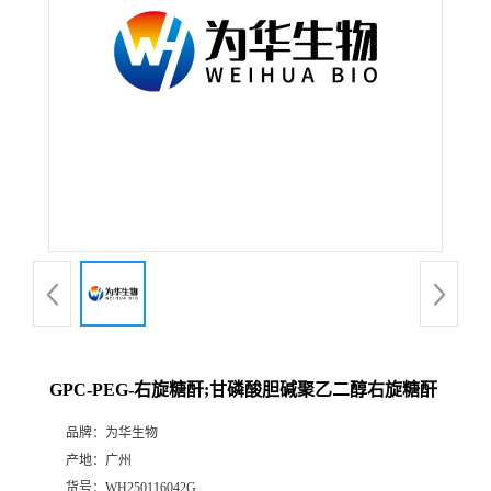
GPC-PEG-右旋糖酐;甘磷酸胆碱聚乙二醇右旋糖酐
品牌：
为华生物
产地：
广州
货号：
WH250116042G