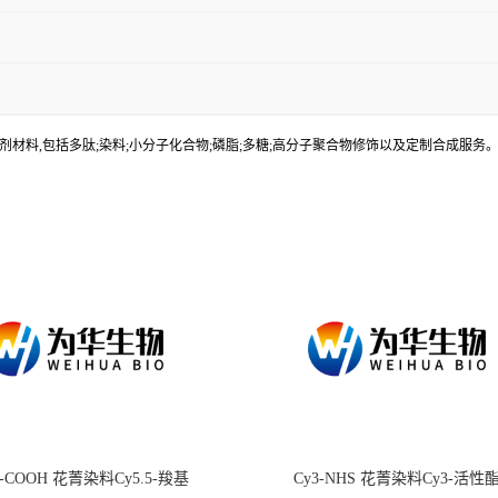
材料,包括多肽;染料;小分子化合物;磷脂;多糖;高分子聚合物修饰以及定制合成服
.5-COOH 花菁染料Cy5.5-羧基
Cy3-NHS 花菁染料Cy3-活性