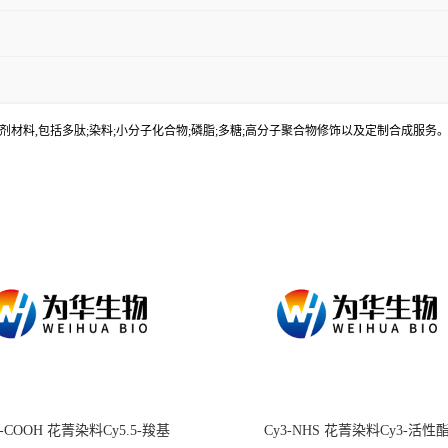
材料,包括多肽;染料;小分子化合物;磷脂;多糖;高分子聚合物修饰以及定制合成服
.5-COOH 花菁染料Cy5.5-羧基
Cy3-NHS 花菁染料Cy3-活性