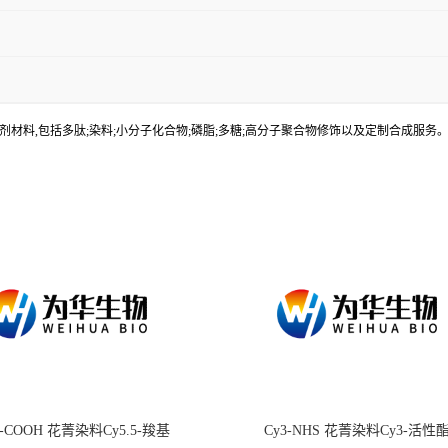
材料,包括多肽;染料;小分子化合物;磷脂;多糖;高分子聚合物修饰以及定制合成服
.5-COOH 花菁染料Cy5.5-羧基
Cy3-NHS 花菁染料Cy3-活性