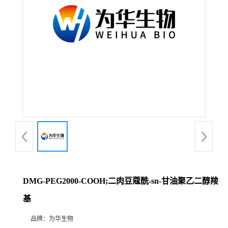
DMG-PEG2000-COOH;二肉豆蔻酰-sn-甘油聚乙二醇羧
基
品牌：
为华生物