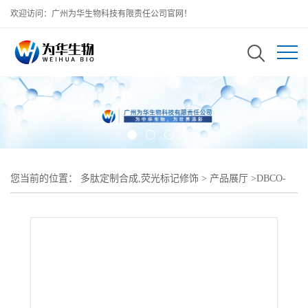
欢迎访问：广州为华生物科技有限责任公司官网！
您当前的位置：
多肽定制合成,荧光标记修饰
>
产品展厅
>
DBCO-
DMG;二苯并环辛炔-聚乙二醇-二肉豆蔻酰-sn-甘油