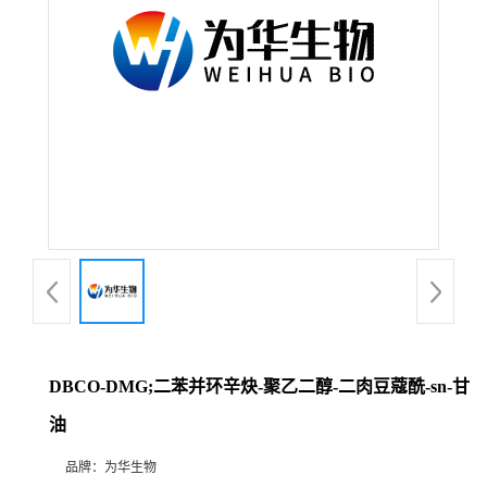
DBCO-DMG;二苯并环辛炔-聚乙二醇-二肉豆蔻酰-sn-甘
油
品牌：
为华生物