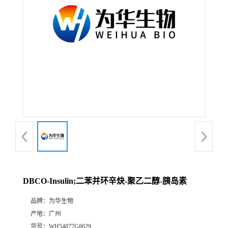
DBCO-Insulin;二苯并环辛炔-聚乙二醇-胰岛素
品牌：
为华生物
产地：
广州
货号：
WH54877G8629