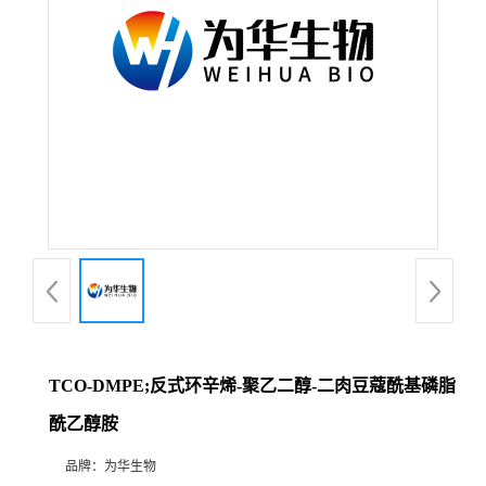
TCO-DMPE;反式环辛烯-聚乙二醇-二肉豆蔻酰基磷脂
酰乙醇胺
品牌：
为华生物