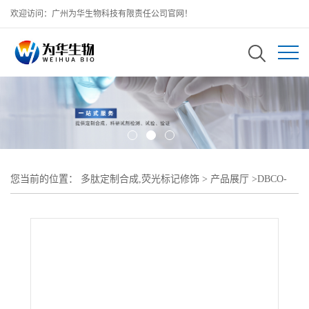
欢迎访问：广州为华生物科技有限责任公司官网！
您当前的位置：
多肽定制合成,荧光标记修饰
>
产品展厅
>
DBCO-
Indocyanine green;DBCO-PEG-ICG;二苯并环辛炔-聚乙二醇-吲哚菁绿