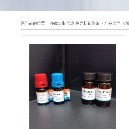
您当前的位置：
多肽定制合成,荧光标记修饰
>
产品展厅
>
功