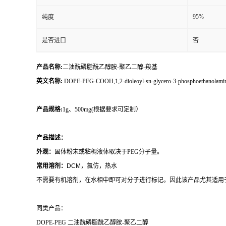
95%
纯度
是否进口
否
产品名称:
二油酰磷脂酰乙醇胺-聚乙二醇-羧基
英文名称:
DOPE-PEG-COOH,1,2-dioleoyl-sn-glycero-3-phosphoethanolamine-N-
产品规格:
1g、500mg(根据要求可定制）
产品描述：
外观：
固体粉末或粘稠液体取决于PEG分子量。
常用溶剂：
DCM，氯仿，热水
不需要有机溶剂，在水相中即可对分子进行标记。因此该产品尤其适用
同类产品：
DOPE-PEG 二油酰磷脂酰乙醇胺-聚乙二醇