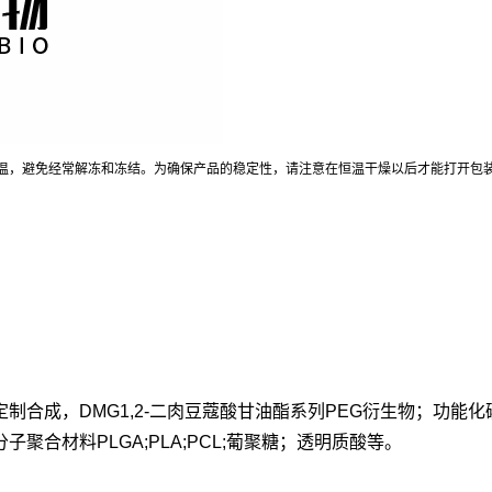
温，避免经常解冻和冻结。为确保产品的稳定性，请注意在恒温干燥以后才能打开包
成，DMG1,2-二肉豆蔻酸甘油酯系列PEG衍生物；功能化磷脂D
合材料PLGA;PLA;PCL;葡聚糖；透明质酸等。