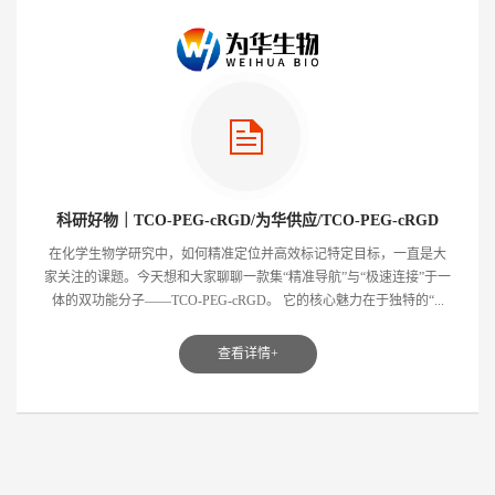
科研好物｜TCO-PEG-cRGD/为华供应/TCO-PEG-cRGD
肽/cRGD-PEG-TCO/反式环辛烯-聚乙二醇-cRGD肽
在化学生物学研究中，如何精准定位并高效标记特定目标，一直是大
家关注的课题。今天想和大家聊聊一款集“精准导航”与“极速连接”于一
体的双功能分子——TCO-PEG-cRGD。 它的核心魅力在于独特的“...
查看详情+