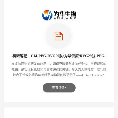
科研笔记｜C14-PEG-RVG29肽/为华供应/RVG29肽-PEG-
C14/肉豆蔻基-聚乙二醇-RVG29肽/RVG29肽-聚乙二醇-肉豆
在多肽药物的研发与应用中，如何克服天然多肽代谢快、半衰期短的
瓶颈，是实现其长效化与高效递送的关键。今天为大家推荐一款巧妙
蔻基
融合了长效化修饰与神经靶向功能的科研分子——C14-PEG-RVG29
肽。 这...
查看详情+