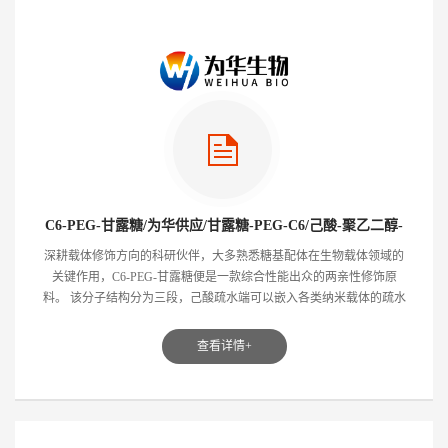
C6-PEG-甘露糖/为华供应/甘露糖-PEG-C6/己酸-聚乙二醇-
甘露糖/甘露糖-聚乙二醇-己酸
深耕载体修饰方向的科研伙伴，大多熟悉糖基配体在生物载体领域的
关键作用，C6‑PEG‑甘露糖便是一款综合性能出众的两亲性修饰原
料。 该分子结构分为三段，己酸疏水端可以嵌入各类纳米载体的疏水
层，聚...
查看详情+