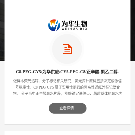
C8-PEG-CY5/为华供应/CY5-PEG-C8/正辛酸-聚乙二醇-
CY5/CY5-聚乙二醇-正辛酸
做样本荧光追踪、分子标记相关研究，荧光探针原料直接决定成像信
号稳定性，C8-PEG-CY5 属于实用性很强的两亲性近红外标记复合
物。 分子当中正辛酸疏水片段，能够锚定进胶束、脂质载体的疏水内
腔；柔...
查看详情+