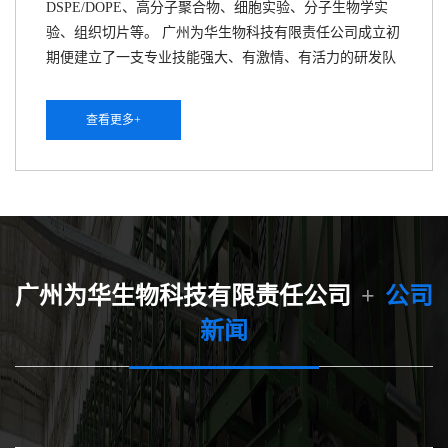
DSPE/DOPE、高分子聚合物、细胞实验、分子生物学实
验、组织切片等。 广州为华生物科技有限责任公司成立初
期便建立了一支专业技能强大、有激情、有活力的研发队
伍，和多所高校的博士、教授进行了深度的合作，且配备
有一流的多肽合成、纯化、冻干、质量检测与分析等精密
查看更多+
仪器。为华生物将规划建设超3600平米办公场地，以及
2500平米的标准化实验室。公司拥有使用国外引进的一系
列专业仪器设备的条件，如：CS Bio CS336X 多肽合成仪
器(CS Bio)、安捷伦LC-MS液质联用仪、GC-MS气相色谱
质谱联用仪、原子荧光光谱仪、纳米...
广州为华生物科技有限责任公司
+
公司
新闻