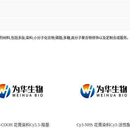
材料,包括多肽;染料;小分子化合物;磷脂;多糖;高分子聚合物修饰以及定制合成服
.5-COOH 花菁染料Cy5.5-羧基
Cy3-NHS 花菁染料Cy3-活性