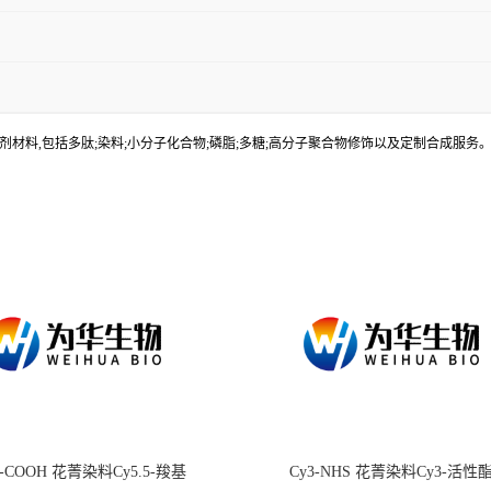
材料,包括多肽;染料;小分子化合物;磷脂;多糖;高分子聚合物修饰以及定制合成服
.5-COOH 花菁染料Cy5.5-羧基
Cy3-NHS 花菁染料Cy3-活性