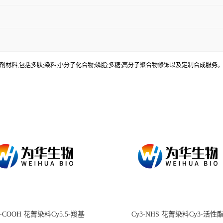
材料,包括多肽;染料;小分子化合物;磷脂;多糖;高分子聚合物修饰以及定制合成服
.5-COOH 花菁染料Cy5.5-羧基
Cy3-NHS 花菁染料Cy3-活性