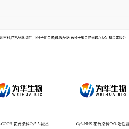
材料,包括多肽;染料;小分子化合物;磷脂;多糖;高分子聚合物修饰以及定制合成服
.5-COOH 花菁染料Cy5.5-羧基
Cy3-NHS 花菁染料Cy3-活性