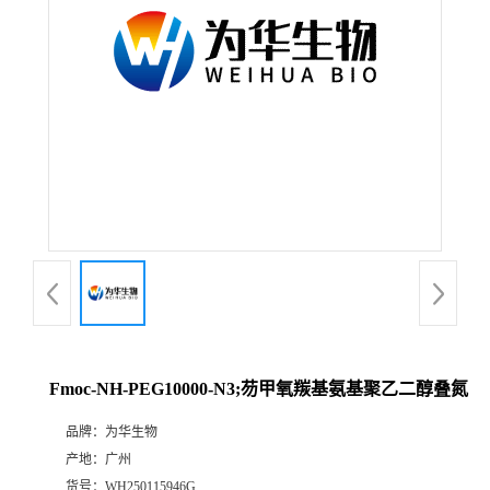
Fmoc-NH-PEG10000-N3;芴甲氧羰基氨基聚乙二醇叠氮
品牌：
为华生物
产地：
广州
货号：
WH250115946G