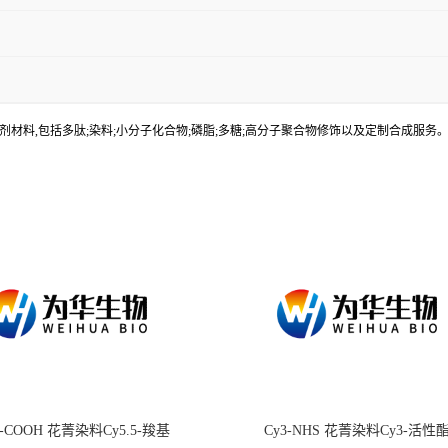
材料,包括多肽;染料;小分子化合物;磷脂;多糖;高分子聚合物修饰以及定制合成服
.5-COOH 花菁染料Cy5.5-羧基
Cy3-NHS 花菁染料Cy3-活性