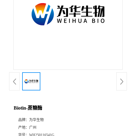
Biotin-蔗糖酶
品牌：
为华生物
产地：
广州
货号：
WH250116541G