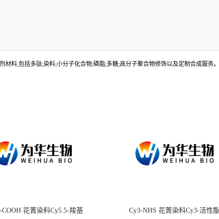
材料,包括多肽;染料;小分子化合物;磷脂;多糖;高分子聚合物修饰以及定制合成服
.5-COOH 花菁染料Cy5.5-羧基
Cy3-NHS 花菁染料Cy3-活性