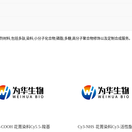
材料,包括多肽;染料;小分子化合物;磷脂;多糖;高分子聚合物修饰以及定制合成服
.5-COOH 花菁染料Cy5.5-羧基
Cy3-NHS 花菁染料Cy3-活性