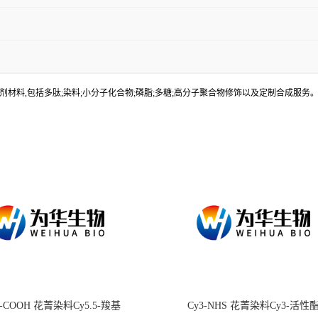
材料,包括多肽;染料;小分子化合物;磷脂;多糖;高分子聚合物修饰以及定制合成服
.5-COOH 花菁染料Cy5.5-羧基
Cy3-NHS 花菁染料Cy3-活性