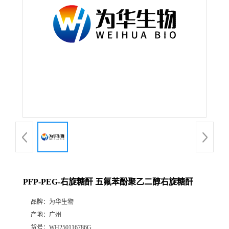
PFP-PEG-右旋糖酐 五氟苯酚聚乙二醇右旋糖酐
品牌：
为华生物
产地：
广州
货号：
WH250116786G