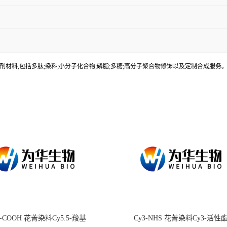
材料,包括多肽;染料;小分子化合物;磷脂;多糖;高分子聚合物修饰以及定制合成服
.5-COOH 花菁染料Cy5.5-羧基
Cy3-NHS 花菁染料Cy3-活性