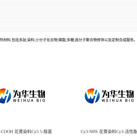
材料,包括多肽;染料;小分子化合物;磷脂;多糖;高分子聚合物修饰以及定制合成服
.5-COOH 花菁染料Cy5.5-羧基
Cy3-NHS 花菁染料Cy3-活性