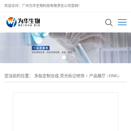
欢迎访问：广州为华生物科技有限责任公司官网！
您当前的位置：
多肽定制合成,荧光标记修饰
>
产品展厅
>
DMG-
PEG-carboxylic acid;二肉豆蔻酰-sn-甘油-聚乙二醇-羧酸-长循环脂质
材料