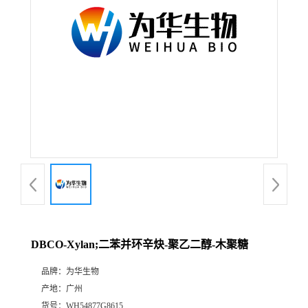
DBCO-Xylan;二苯并环辛炔-聚乙二醇-木聚糖
品牌：
为华生物
产地：
广州
货号：
WH54877G8615