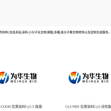
材料,包括多肽;染料;小分子化合物;磷脂;多糖;高分子聚合物修饰以及定制合成服
.5-COOH 花菁染料Cy5.5-羧基
Cy3-NHS 花菁染料Cy3-活性