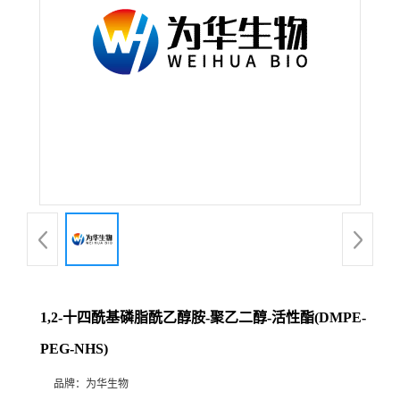
1,2-十四酰基磷脂酰乙醇胺-聚乙二醇-活性酯(DMPE-
PEG-NHS)
品牌：
为华生物