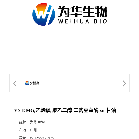
VS-DMG;乙烯砜-聚乙二醇-二肉豆蔻酰-sn-甘油
品牌：
为华生物
产地：
广州
货号：
WH2658G1575