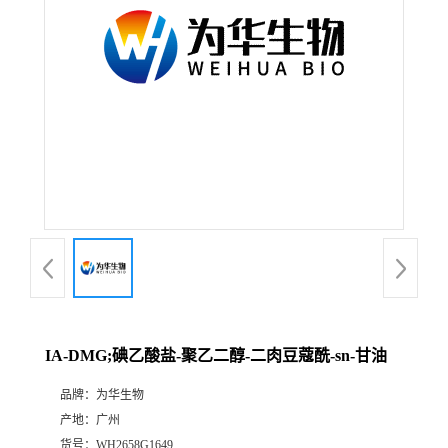
IA-DMG;碘乙酸盐-聚乙二醇-二肉豆蔻酰-sn-甘油
品牌：
为华生物
产地：
广州
货号：
WH2658G1649