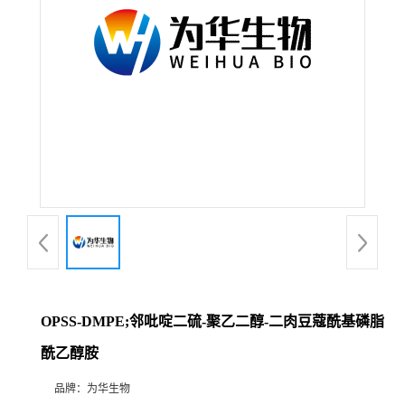
OPSS-DMPE;邻吡啶二硫-聚乙二醇-二肉豆蔻酰基磷脂
酰乙醇胺
品牌：
为华生物