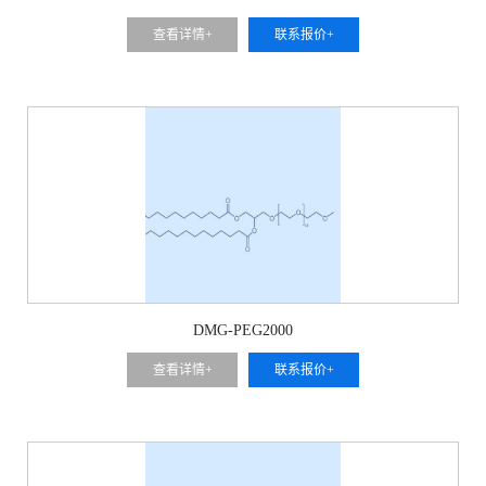
查看详情+
联系报价+
DMG-PEG2000
查看详情+
联系报价+