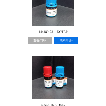
144189-73-1 DOTAP
查看详情+
联系报价+
60562-16-5 DMG