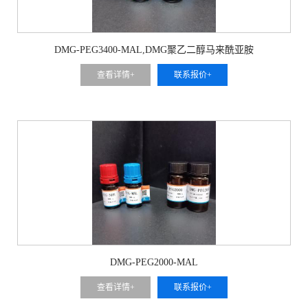
DMG-PEG3400-MAL,DMG聚乙二醇马来酰亚胺
查看详情+
联系报价+
DMG-PEG2000-MAL
查看详情+
联系报价+