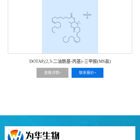
DOTAP,(2,3-二油酰基-丙基)-三甲胺(MS盐)
查看详情+
联系报价+