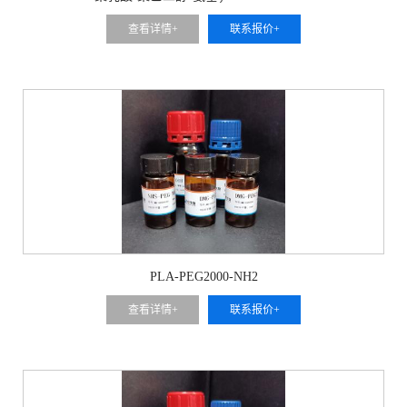
查看详情+
联系报价+
PLA-PEG2000-NH2
查看详情+
联系报价+