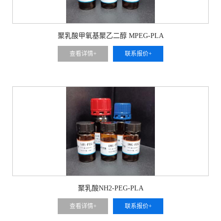
聚乳酸甲氧基聚乙二醇 MPEG-PLA
查看详情+
联系报价+
聚乳酸NH2-PEG-PLA
查看详情+
联系报价+