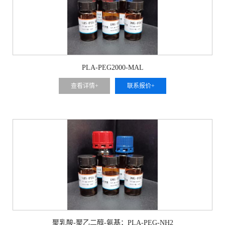
PLA-PEG2000-MAL
查看详情+
联系报价+
聚乳酸-聚乙二醇-氨基；PLA-PEG-NH2