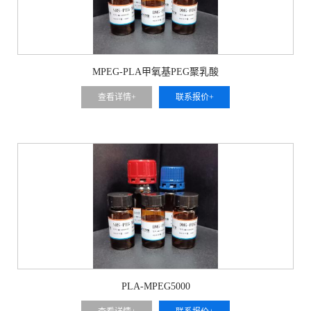
MPEG-PLA甲氧基PEG聚乳酸
查看详情+
联系报价+
PLA-MPEG5000