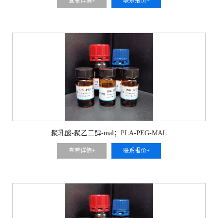
查看详情+
联系报价+
聚乳酸-聚乙二醇-mal；PLA-PEG-MAL
查看详情+
联系报价+