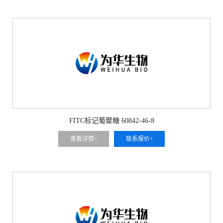
FITC标记葡聚糖 60842-46-8
查看详情+
联系报价+