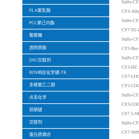
Sulfo
PLA聚乳酸
CY3-A
Sulfo
PCL聚己内酯
CY7-N
葡聚糖
Sulfo
透明质酸
CY5-B
Sulfo
DSG交联剂
CY3-H
ROS响应化学键-TK
CY7-C
多臂聚乙二醇
CY5-C
Sulfo
点击化学
CY3-C
双硒键
CY7.5-
交联剂
Sulfo-
CY7-NH
蛋白质偶合