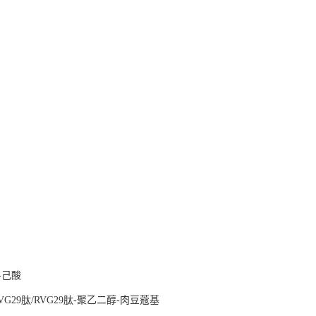
-己酸
RVG29肽/RVG29肽-聚乙二醇-肉豆蔻基