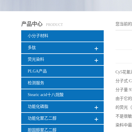
产品中心
您当前
PRODUCT
小分子材料
多肽
荧光染料
PLGA产品
Cy5花氰染
分子式:C4
检测服务
分子量:
Stearic acid十八烷酸
由于它的
功能化磷脂
的荧光（
不是很敏
功能化聚乙二醇
染料中最
胆固醇聚乙二醇