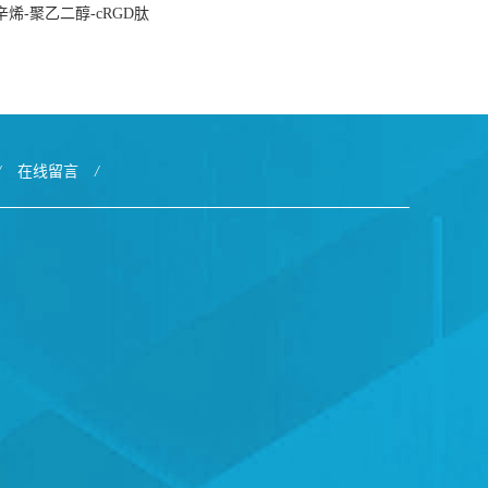
式环辛烯-聚乙二醇-cRGD肽
/
在线留言
/