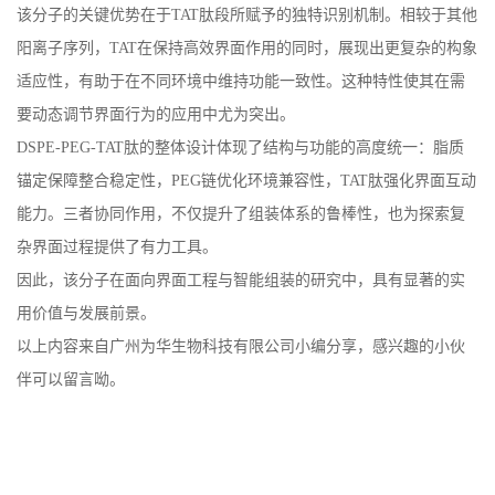
该分子的关键优势在于
TAT
肽段所赋予的独特识别机制。相较于其他
阳离子序列，
TAT
在保持高效界面作用的同时，展现出更复杂的构象
适应性，有助于在不同环境中维持功能一致性。这种特性使其在需
要动态调节界面行为的应用中尤为突出。
DSPE-PEG-TAT
肽的整体设计体现了结构与功能的高度统一：脂质
锚定保障整合稳定性，
PEG
链优化环境兼容性，
TAT
肽强化界面互动
能力。三者协同作用，不仅提升了组装体系的鲁棒性，也为探索复
杂界面过程提供了有力工具。
因此，该分子在面向界面工程与智能组装的研究中，具有显著的实
用价值与发展前景。
以上内容来自广州为华生物科技
有限公司小编
分享，感兴趣的小伙
伴可以留言呦。