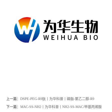
上一篇：
DSPE-PEG-R9肽丨为华科普丨磷脂-聚乙二醇-R9
肽/DSPE-PEG-R9肽/R9肽-PEG-DSPE/R9肽-聚乙二醇-磷脂
下一篇：
MAC-SS-NH2丨为华科普丨NH2-SS-MAC/甲基丙烯酸