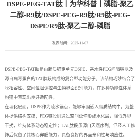
DSPE-PEG-TAT肽丨为华科普丨磷脂-聚乙
肽-PEG-DSPE/R9肽-聚乙二醇-磷脂
二醇-R9肽/DSPE-PEG-R9肽/R9肽-PEG-
DSPE/R9肽-聚乙二醇-磷脂
发表时间：2025-11-07
DSPE-PEG-TAT
肽是由脂质锚定单元
DSPE
、亲水性
PEG
间隔链以及
源自病毒蛋白的
TAT
肽段构成的复合型功能分子。该结构巧妙结合了
膜相容性、空间位阻调控与生物界面识别能力，在多种功能性体系
构建中表现出良好适配性。
在理化层面，
DSPE
作为疏水锚点，能够牢固嵌入脂质结构中，为整
体提供结构支撑；
PEG
链段则通过空间延伸形成水化层，降低外界
干扰，维持体系动态稳定性；
TAT
肽段虽源自天然序列，但经人工修
饰后保留了其核心穿膜能力，具备良好的界面亲和性与响应性。