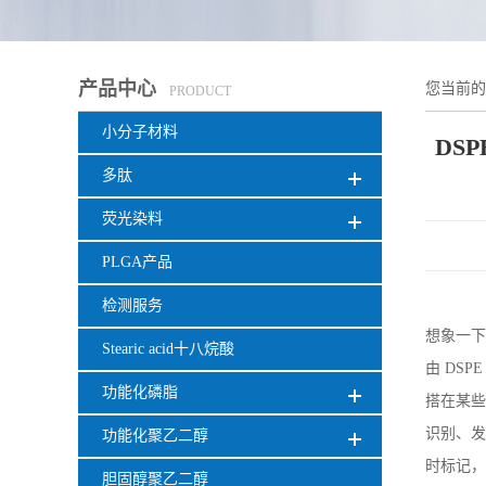
产品中心
您当前
PRODUCT
小分子材料
菁染料CY
DSP
多肽
荧光染料
PLGA产品
检测服务
想象一下
Stearic acid十八烷酸
由
DSP
功能化磷脂
搭在某些
识别、发
功能化聚乙二醇
时标记，
胆固醇聚乙二醇