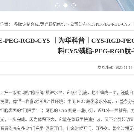
的位置：
多肽定制合成,荧光标记修饰
>
公司动态
>
DSPE-PEG-RGD-CY
5/磷脂-PEG-RGD肽-花菁染料CY5
E-PEG-RGD-CY5 丨为华科普丨CY5-RGD-P
料CY5/磷脂-PEG-RGD肽
发表时间：2025-11-14
，把一条柔韧的
“隐形绳”插进水里，它既不沉底，也不缠成一团，还能
E
提供，像锚一样喜欢钻进油性环境；中间
PEG
段像亲水外套，让整条分
细胞表面的“门把手”上；尾巴的
CY5
则是一盏小灯，近红外一照就亮，
光，一步完成。因为体积不大，它能在体系里快速扩散，又不会引起明显“
看看到底有多少“门把手”愿意开门、什么时候开门、开多久。整个过程