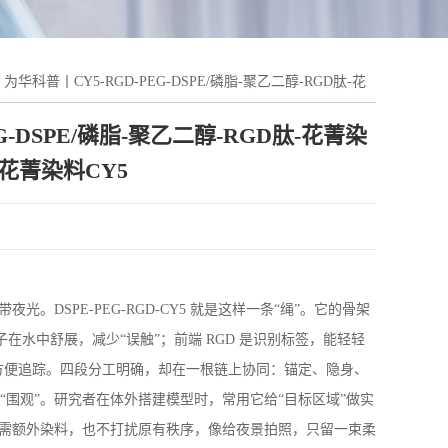
5 丨为华科普丨CY5-RGD-PEG-DSPE/磷脂-聚乙二醇-RGD肽-花
EG-DSPE/磷脂-聚乙二醇-RGD肽-花菁染
-花菁染料CY5
自带夜光。
DSPE-PEG-RGD-CY5
就是这样一条“绳”。它的骨架
子在水中舒展，减少“误触”；前端
RGD
是识别标签，能轻轻
方便追踪。四段分工明确，却在一根链上协同：锚定、隐身、
围观”。研究者在体外搭建模型时，常用它给“目标区域”做实
无需额外染料，也不打扰原有秩序，像给夜景拍照，只留一束柔