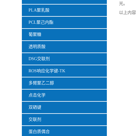
光。
PLA聚乳酸
以上内容
PCL聚己内酯
葡聚糖
透明质酸
DSG交联剂
ROS响应化学键-TK
多臂聚乙二醇
点击化学
双硒键
交联剂
蛋白质偶合